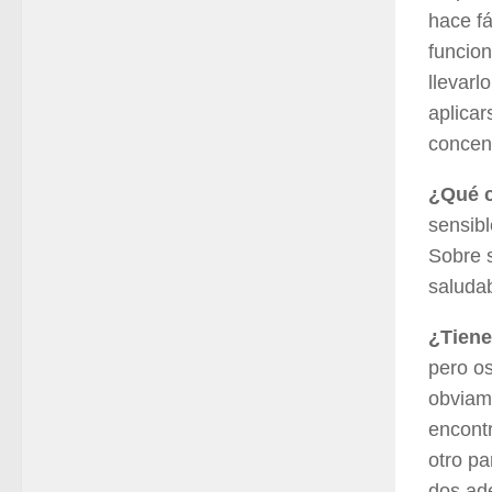
hace fá
funcion
llevarl
aplicar
concen
¿Qué 
sensibl
Sobre 
saludab
¿Tiene
pero o
obviame
encontr
otro p
dos ad