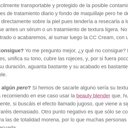
cilmente transportable y protegido de la posible contam
es de tratamiento diario y fondo de maquillaje pero he d
o directamente sobre la piel pues tendería a resecarla a 
se antes un sérum o un tratamiento de textura ligera. 
trado o acabaremos, al sumar luego la CC Cream, con 
consigue?
Yo me pregunto mejor, ¿y qué no consigue? Hid
es, unifica su tono, cubre las rojeces, y, por si fuera poc
su duración, aguanta bastante y su acabado es bastant
le.
 algún
pero
?
Si hemos de sacarle alguno sería su textur
s recomiendo en ese caso usar la
beauty blender
que, hu
nte, si buscáis el efecto llamado jugoso, que viene a sig
aréis demasiado. Otro punto negativo es que sólo se com
ara las de totalidad morena, por lo que muchas persona
ecuada.