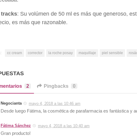
tracks
: Su volúmen de 50 ml es más que generoso, est
ecio, es más que razonable.
:
cc cream
corrector
la roche posay
maquillaje
piel sensible
rosá
PUESTAS
mentarios
2
Pingbacks
0
Negocianta
mayo 4, 2018 a las 10:46 am
Desde luego Fátima, la cosmética de parafarmacia es fantástica y 
Fátima Sánchez
mayo 4, 2018 a las 10:40 am
Gran producto!