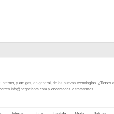
 Internet, y amigas, en general, de las nuevas tecnologías. ¿Tienes 
 correo info@negocianta.com y encantadas lo trataremos.
ar
Internet
Libros
Lifestyle
Moda
Noticias