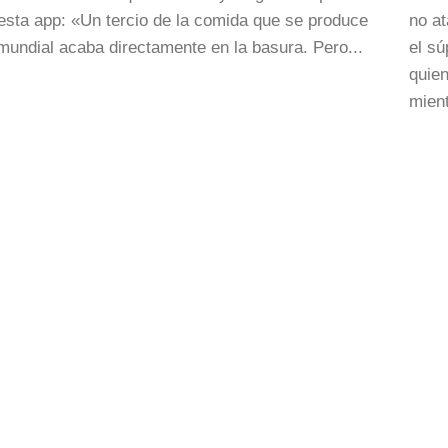
esta app: «Un tercio de la comida que se produce
no a
 mundial acaba directamente en la basura. Pero...
el s
quien
mien