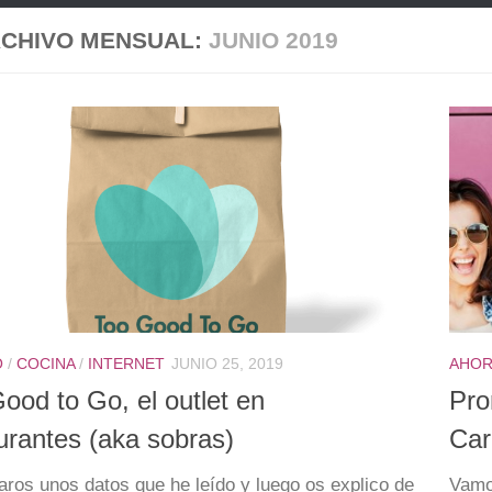
CHIVO MENSUAL:
JUNIO 2019
O
/
COCINA
/
INTERNET
JUNIO 25, 2019
AHO
ood to Go, el outlet en
Pr
urantes (aka sobras)
Car
aros unos datos que he leído y luego os explico de
Vamo