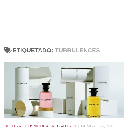
ETIQUETADO:
TURBULENCES
BELLEZA
/
COSMÉTICA
/
REGALOS
SEPTIEMBRE 27, 2016