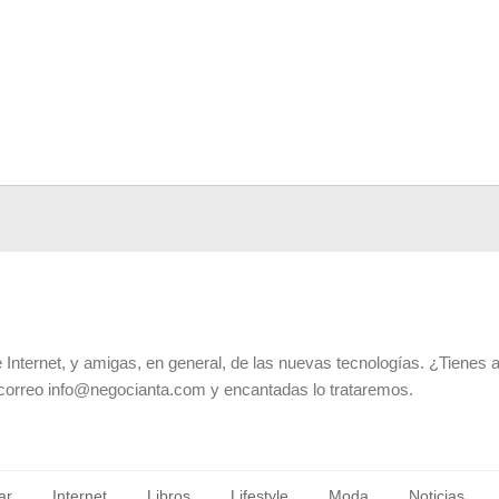
 Internet, y amigas, en general, de las nuevas tecnologías. ¿Tienes 
 correo info@negocianta.com y encantadas lo trataremos.
ar
Internet
Libros
Lifestyle
Moda
Noticias