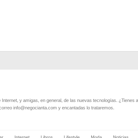
 Internet, y amigas, en general, de las nuevas tecnologías. ¿Tienes 
 correo info@negocianta.com y encantadas lo trataremos.
ar
Internet
Libros
Lifestyle
Moda
Noticias