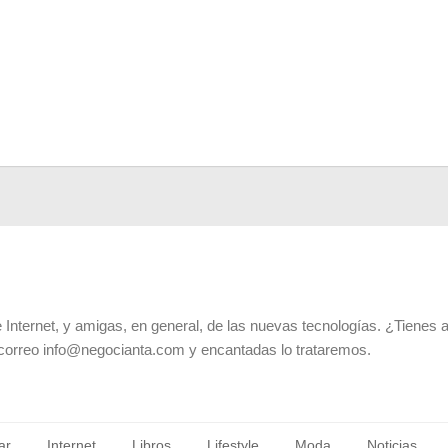
 Internet, y amigas, en general, de las nuevas tecnologías. ¿Tienes 
 correo info@negocianta.com y encantadas lo trataremos.
ar
Internet
Libros
Lifestyle
Moda
Noticias