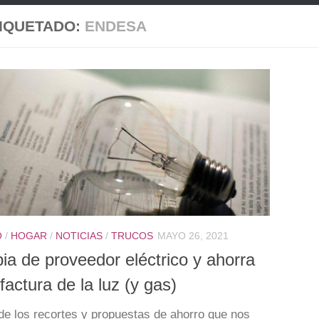
IQUETADO:
ENDESA
O
/
HOGAR
/
NOTICIAS
/
TRUCOS
MAYO 26, 2021
a de proveedor eléctrico y ahorra
 factura de la luz (y gas)
de los recortes y propuestas de ahorro que nos