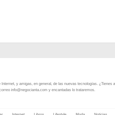
 Internet, y amigas, en general, de las nuevas tecnologías. ¿Tienes 
 correo info@negocianta.com y encantadas lo trataremos.
ar
Internet
Libros
Lifestyle
Moda
Noticias