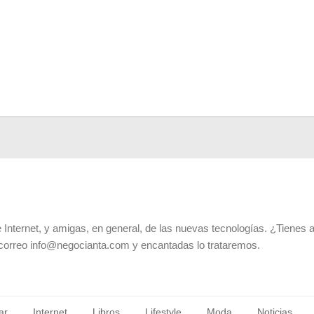
 Internet, y amigas, en general, de las nuevas tecnologías. ¿Tienes 
 correo info@negocianta.com y encantadas lo trataremos.
ar
Internet
Libros
Lifestyle
Moda
Noticias