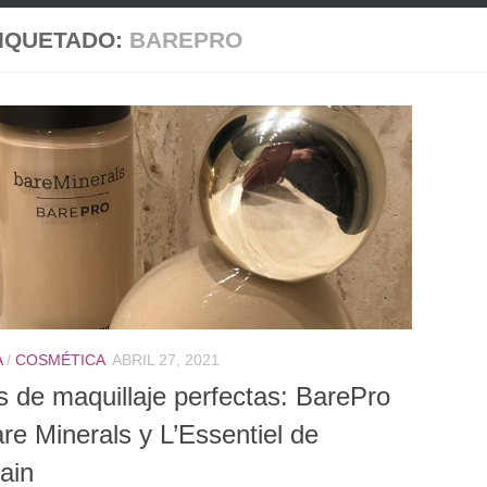
IQUETADO:
BAREPRO
A
/
COSMÉTICA
ABRIL 27, 2021
 de maquillaje perfectas: BarePro
re Minerals y L’Essentiel de
ain