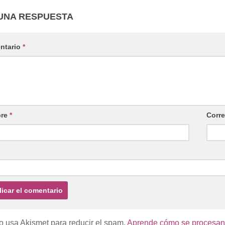
UNA RESPUESTA
ntario
*
re
*
Corre
io usa Akismet para reducir el spam.
Aprende cómo se procesan l