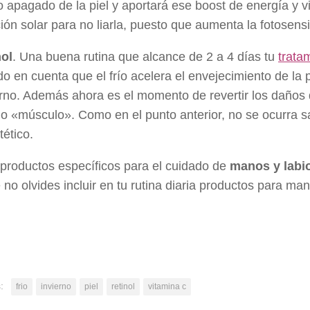
 apagado de la piel y aportará ese boost de energía y vi
ión solar para no liarla, puesto que aumenta la fotosensi
nol
. Una buena rutina que alcance de 2 a 4 días tu
trata
o en cuenta que el frío acelera el envejecimiento de la
erno. Además ahora es el momento de revertir los daños 
 «músculo». Como en el punto anterior, no se ocurra sali
ético.
productos específicos para el cuidado de
manos y labi
 no olvides incluir en tu rutina diaria productos para man
:
frio
invierno
piel
retinol
vitamina c