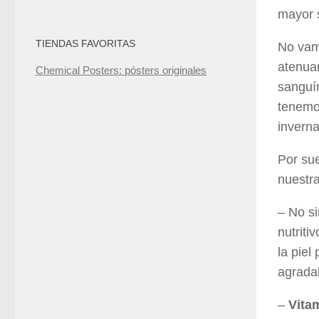
mayor 
TIENDAS FAVORITAS
No vamo
atenuar
Chemical Posters: pósters originales
sanguín
tenemos
inverna
Por sue
nuestra
– No s
nutriti
la piel
agrada
–
Vita