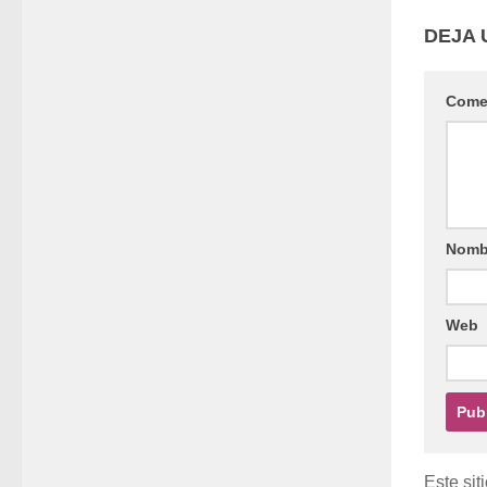
DEJA 
Come
Nomb
Web
Este sit