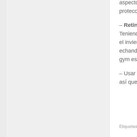
aspecto
protecc
–
Reti
Teniend
el invi
echando
gym est
– Usar 
así que
Etiquetas