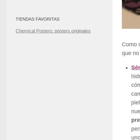
TIENDAS FAVORITAS
Chemical Posters: pósters originales
Como c
que no 
Sér
hid
cóm
cam
pie
nue
pre
pen
uno