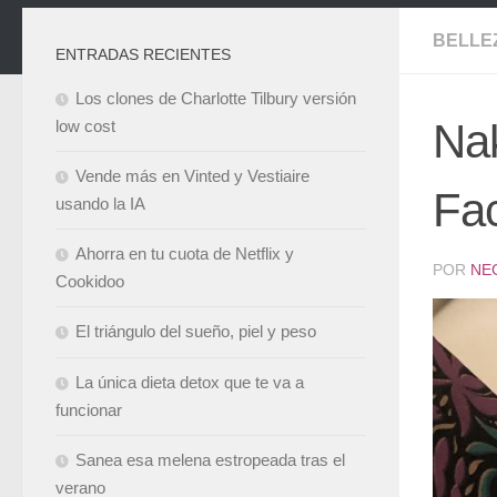
BELLE
ENTRADAS RECIENTES
Los clones de Charlotte Tilbury versión
Nak
low cost
Vende más en Vinted y Vestiaire
Fa
usando la IA
Ahorra en tu cuota de Netflix y
POR
NE
Cookidoo
El triángulo del sueño, piel y peso
La única dieta detox que te va a
funcionar
Sanea esa melena estropeada tras el
verano