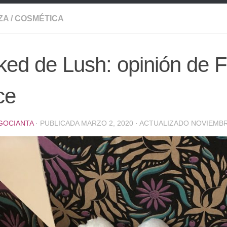
ZA
/
COSMÉTICA
ed de Lush: opinión de F
ce
GOCIANTA
· PUBLICADA
MARZO 2, 2020
· ACTUALIZADO
NOVIEMBR