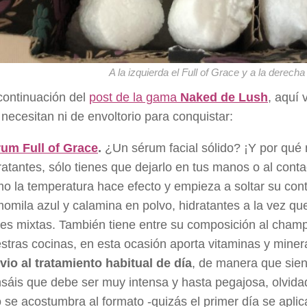
A la izquierda el Full of Grace y a la derech
ontinuación del
post de la gama
Naked de Lush
, aquí 
necesitan ni de envoltorio para conquistar:
um Full of Grace
.
¿Un sérum facial sólido? ¡Y por qué
ratantes, sólo tienes que dejarlo en tus manos o al cont
o la temperatura hace efecto y empieza a soltar su con
omila azul y calamina en polvo, hidratantes a la vez que
les mixtas. También tiene entre su composición al cham
stras cocinas, en esta ocasión aporta vitaminas y minera
vio al tratamiento habitual de día
, de manera que sien
sáis que debe ser muy intensa y hasta pegajosa, olvidad
 se acostumbra al formato -quizás el primer día se aplic