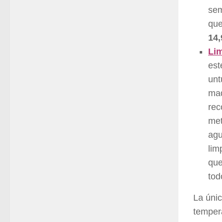
sem
que
14,
Lim
est
unt
maq
re
met
agu
lim
que
tod
La únic
tempera