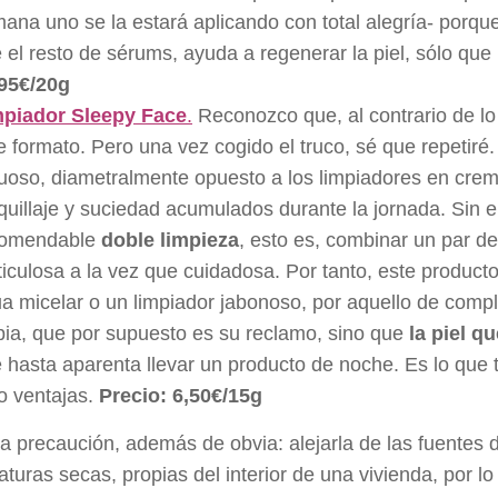
ana uno se la estará aplicando con total alegría- porque
 el resto de sérums, ayuda a regenerar la piel, sólo qu
95€/20g
piador Sleepy Face
.
Reconozco que, al contrario de l
e formato. Pero una vez cogido el truco, sé que repetir
uoso, diametralmente opuesto a los limpiadores en crema
uillaje y suciedad acumulados durante la jornada. Sin
comendable
doble limpieza
, esto es, combinar un par d
iculosa a la vez que cuidadosa. Por tanto, este product
a micelar o un limpiador jabonoso, por aquello de comp
pia, que por supuesto es su reclamo, sino que
la piel 
 hasta aparenta llevar un producto de noche. Es lo que 
o ventajas.
Precio: 6,50€/15g
a precaución, además de obvia: alejarla de las fuentes 
turas secas, propias del interior de una vivienda, por l