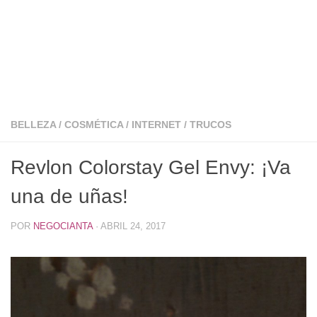
BELLEZA
/
COSMÉTICA
/
INTERNET
/
TRUCOS
Revlon Colorstay Gel Envy: ¡Va
una de uñas!
POR
NEGOCIANTA
·
ABRIL 24, 2017