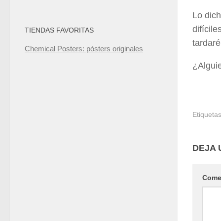
Lo dic
difícil
TIENDAS FAVORITAS
tardaré
Chemical Posters: pósters originales
¿Algui
Etiquetas
DEJA 
Come