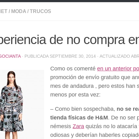
NET
/
MODA
/
TRUCOS
eriencia de no compra e
GOCIANTA
· PUBLICADA
SEPTIEMBRE 30, 2014
· ACTUALIZADO
ABR
Como os comenté
en un anterior po
promoción de envío gratuito que a
mes de andadura , pero estos han s
menos por esta vez:
– Como bien sospechaba,
no se re
tienda físicas de H&M
. De no ser
némesis
Zara
quizás no lo atacaría
odiosas y deberían haberles copiado