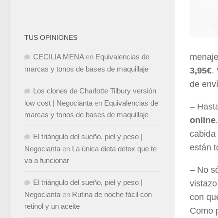
TUS OPINIONES
menaje 
CECILIA MENA
en
Equivalencias de
marcas y tonos de bases de maquillaje
3,95€
.
de enví
Los clones de Charlotte Tilbury versión
low cost | Negocianta
en
Equivalencias de
– Hast
marcas y tonos de bases de maquillaje
online
cabida 
El triángulo del sueño, piel y peso |
están 
Negocianta
en
La única dieta detox que te
va a funcionar
– No s
El triángulo del sueño, piel y peso |
vistazo
Negocianta
en
Rutina de noche fácil con
con qu
retinol y un aceite
Como p