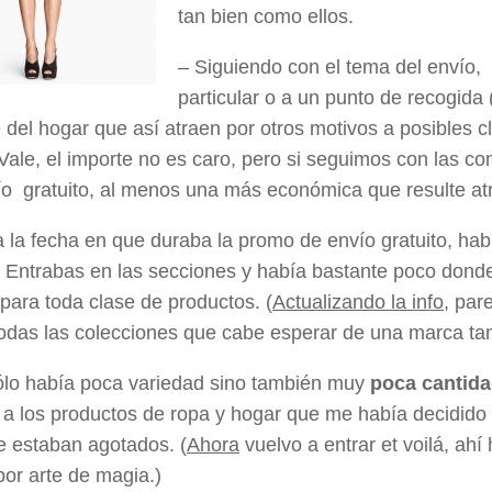
tan bien como ellos.
– Siguiendo con el tema del envío, 
particular o a un punto de recogida 
del hogar que así atraen por otros motivos a posibles c
 Vale, el importe no es caro, pero si seguimos con las c
o gratuito, al menos una más económica que resulte atr
a la fecha en que duraba la promo de envío gratuito, ha
. Entrabas en las secciones y había bastante poco donde
para toda clase de productos. (
Actualizando la info
, par
todas las colecciones que cabe esperar de una marca ta
ólo había poca variedad sino también muy
poca cantida
 a los productos de ropa y hogar que me había decidido
e estaban agotados. (
Ahora
vuelvo a entrar et voilá, ah
or arte de magia.)