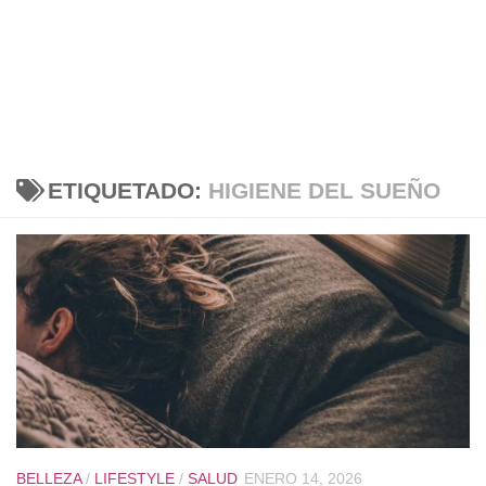
ETIQUETADO:
HIGIENE DEL SUEÑO
BELLEZA
/
LIFESTYLE
/
SALUD
ENERO 14, 2026