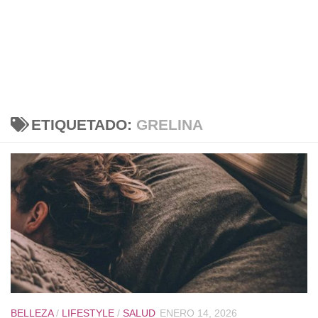
ETIQUETADO:
GRELINA
BELLEZA
/
LIFESTYLE
/
SALUD
ENERO 14, 2026