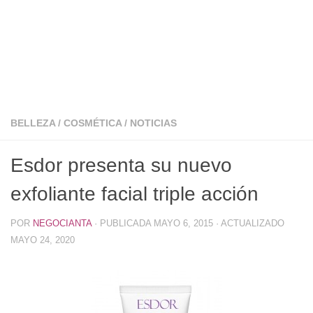
BELLEZA
/
COSMÉTICA
/
NOTICIAS
Esdor presenta su nuevo
exfoliante facial triple acción
POR
NEGOCIANTA
· PUBLICADA
MAYO 6, 2015
· ACTUALIZADO
MAYO 24, 2020