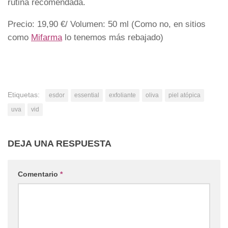
rutina recomendada.
Precio: 19,90 €/ Volumen: 50 ml (Como no, en sitios
como
Mifarma
lo tenemos más rebajado)
Etiquetas:
esdor
essential
exfoliante
oliva
piel atópica
uva
vid
DEJA UNA RESPUESTA
Comentario
*