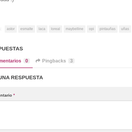
:
astor
esmalte
laca
loreal
maybelline
opi
pintauñas
uñas
PUESTAS
mentarios
0
Pingbacks
3
UNA RESPUESTA
ntario
*