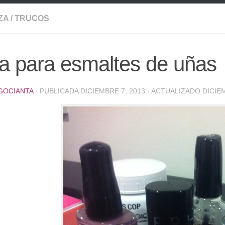
ZA
/
TRUCOS
a para esmaltes de uñas
GOCIANTA
· PUBLICADA
DICIEMBRE 7, 2013
· ACTUALIZADO
DICIE