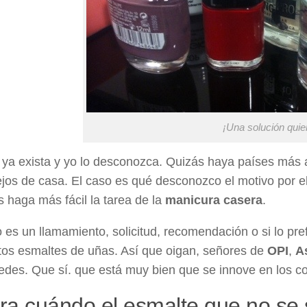
¡Una solución quie
 ya exista y yo lo desconozca. Quizás haya países más 
lejos de casa. El caso es qué desconozco el motivo por 
 haga más fácil la tarea de la
manicura casera
.
o es un llamamiento, solicitud, recomendación o si lo pre
tos esmaltes de uñas. Así que oigan, señores de
OPI
,
A
edes. Que sí. que está muy bien que se innove en los c
a cuándo el esmalte que no se s