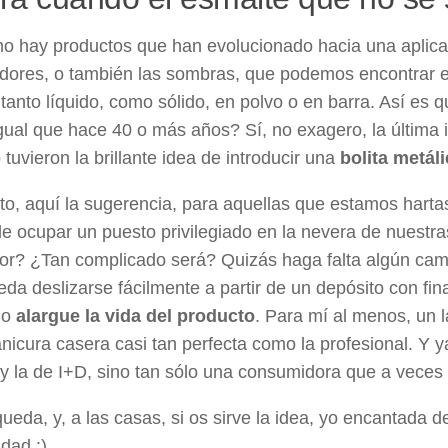
o hay productos que han evolucionado hacia una aplicaci
dores, o también las sombras, que podemos encontrar en
tanto líquido, como sólido, en polvo o en barra. Así es 
gual que hace 40 o más años? Sí, no exagero, la última 
tuvieron la brillante idea de introducir una
bolita metál
to, aquí la sugerencia, para aquellas que estamos hart
e ocupar un puesto privilegiado en la nevera de nuestra
dor? ¿Tan complicado será? Quizás haga falta algún cam
da deslizarse fácilmente a partir de un depósito con fin
 o
alargue la vida del producto
. Para mí al menos, un l
nicura casera casi tan perfecta como la profesional. Y
y la de I+D, sino tan sólo una consumidora que a veces
ueda, y, a las casas, si os sirve la idea, yo encantada d
dad :)