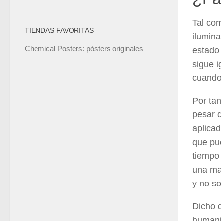
Tal com
TIENDAS FAVORITAS
ilumina
Chemical Posters: pósters originales
estado 
sigue i
cuando 
Por tan
pesar d
aplica
que pue
tiempo
una ma
y no so
Dicho q
humani