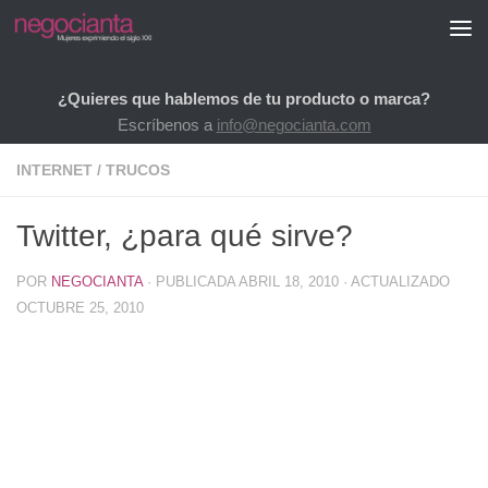
Saltar al contenido
¿Quieres que hablemos de tu producto o marca?
Escríbenos a
info@negocianta.com
INTERNET
/
TRUCOS
Twitter, ¿para qué sirve?
POR
NEGOCIANTA
· PUBLICADA
ABRIL 18, 2010
· ACTUALIZADO
OCTUBRE 25, 2010